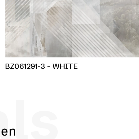
BZ061291-3 - WHITE
als
hen