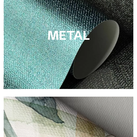
Eco von Tecnografica ist die ökologische Tapete aus
Zellulosefaser: nachhaltige Unterstützung, ohne PVC, mit
hellen Farben und hoher Qualität.
METAL
Metal
Metal ist die metallische Tapete von Tecnografica, mit
einzigartigen metallischen Reflexen, die Gold-, Silber-, Kupfer-
und satte Farben hervorheben.