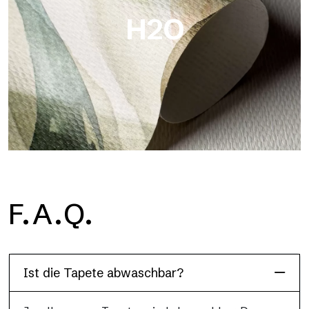
H2O
H2O
F.A.Q.
H2O ist die wasserdichte Glasfaser-Badezimmertapete, ideal
für Duschkabinen und feuchte Umgebungen, mit hoher
Auflösung und brillanten Farben.
Ist die Tapete abwaschbar?