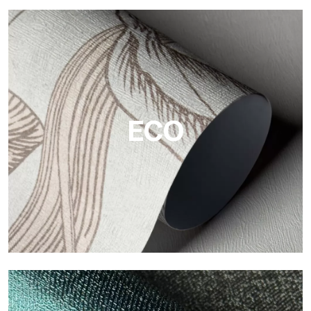
Vinyl
Die Vinyloberflächen der Tapeten von Tecnografica bieten
widerstandsfähige, strukturierte und optisch anspruchsvolle
Flächen.
ECO
ECO