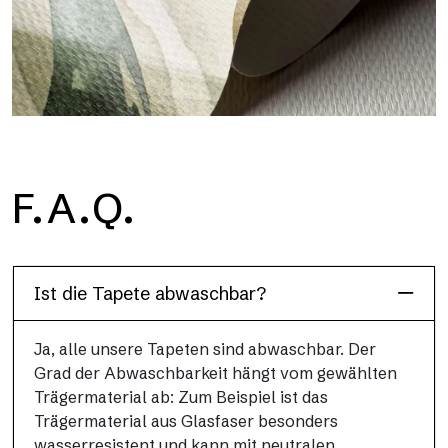
H2O
F.A.Q.
H2O ist die wasserdichte Glasfaser-Badezimmertapete, ideal
für Duschkabinen und feuchte Umgebungen, mit hoher
Auflösung und brillanten Farben.
Ist die Tapete abwaschbar?
Ja, alle unsere Tapeten sind abwaschbar. Der
Grad der Abwaschbarkeit hängt vom gewählten
Trägermaterial ab: Zum Beispiel ist das
Trägermaterial aus Glasfaser besonders
wasserresistent und kann mit neutralen