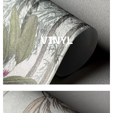
Touch
Oberfläche mit faseriger und unregelmäßiger Struktur und
einer weichen Textur, die Wärme und Authentizität vermittelt.
VINYL
Vinyl
Die Vinyloberflächen der Tapeten von Tecnografica bieten