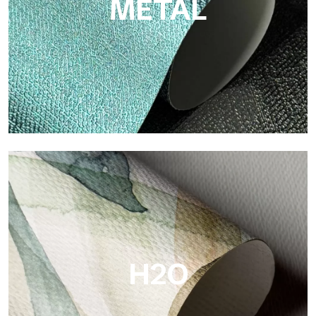
METAL
Metal
Metal ist die metallische Tapete von Tecnografica, mit
einzigartigen metallischen Reflexen, die Gold-, Silber-, Kupfer-
und satte Farben hervorheben.
H2O