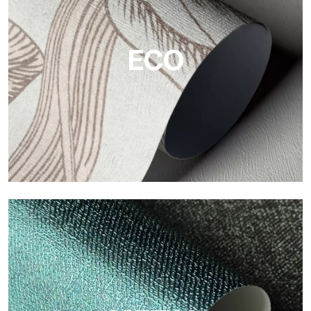
widerstandsfähige, strukturierte und optisch anspruchsvolle
Flächen.
ECO
ECO
Eco von Tecnografica ist die ökologische Tapete aus
Zellulosefaser: nachhaltige Unterstützung, ohne PVC, mit
hellen Farben und hoher Qualität.