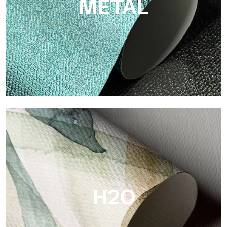
METAL
Metal
Metal ist die metallische Tapete von Tecnografica, mit
einzigartigen metallischen Reflexen, die Gold-, Silber-, Kupfer-
und satte Farben hervorheben.
H2O