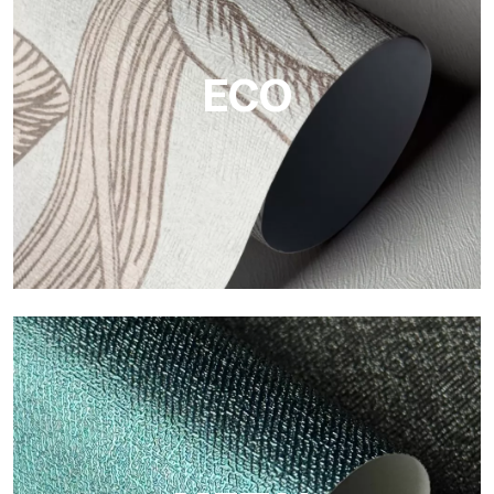
widerstandsfähige, strukturierte und optisch anspruchsvolle
Flächen.
ECO
ECO
Eco von Tecnografica ist die ökologische Tapete aus
Zellulosefaser: nachhaltige Unterstützung, ohne PVC, mit
hellen Farben und hoher Qualität.