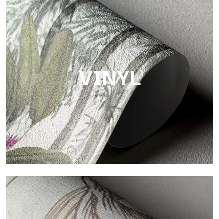
Touch
Oberfläche mit faseriger und unregelmäßiger Struktur und
einer weichen Textur, die Wärme und Authentizität vermittelt.
VINYL
Vinyl
Die Vinyloberflächen der Tapeten von Tecnografica bieten