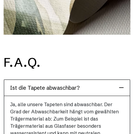
H2O
F.A.Q.
H2O ist die wasserdichte Glasfaser-Badezimmertapete, ideal
für Duschkabinen und feuchte Umgebungen, mit hoher
Auflösung und brillanten Farben.
Ist die Tapete abwaschbar?
Ja, alle unsere Tapeten sind abwaschbar. Der
Grad der Abwaschbarkeit hängt vom gewählten
Trägermaterial ab: Zum Beispiel ist das
Trägermaterial aus Glasfaser besonders
wasserresistent und kann mit neutralen