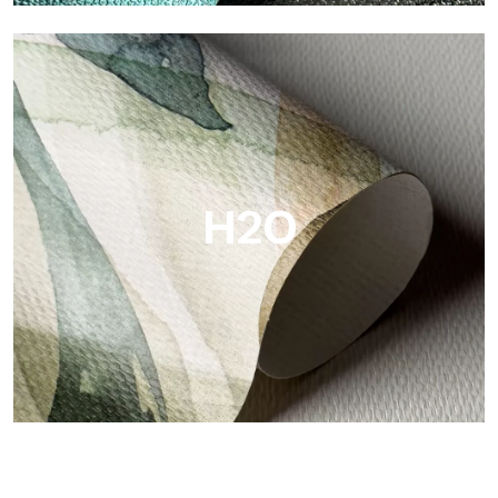
Metal
Metal ist die metallische Tapete von Tecnografica, mit
einzigartigen metallischen Reflexen, die Gold-, Silber-, Kupfer-
und satte Farben hervorheben.
H2O
H2O