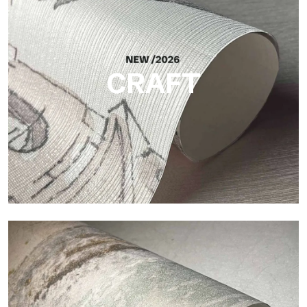
Silk
Helle und elegante Oberfläche mit feiner vertikaler Struktur,
die das Licht reflektiert und der Fläche Tiefe verleiht.
CRAFT
Craft
Oberfläche, inspiriert von natürlichen Fasern, mit einer
essentiellen Struktur, die der Fläche Balance, Tiefe und eine
elegante Materialität verleiht.