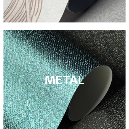
ECO
Eco von Tecnografica ist die ökologische Tapete aus
Zellulosefaser: nachhaltige Unterstützung, ohne PVC, mit
hellen Farben und hoher Qualität.
METAL