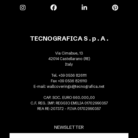
TECNOGRAFICA S . p . A .
Via Cimabue, 13
42014 Castellarano (RE)
Italy
Tel. +39 0536 826111
Fax +39 0536 826110
E-mail:
wallcoverings@tecnografica.net
CAP. SOC. EURO 660.000,00
C.F. REG. IMP. REGGIO EMILIA 01702990357
REA RE-207372 - P.IVA 01702990357
NEWSLETTER