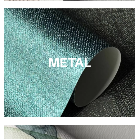
ECO
Eco von Tecnografica ist die ökologische Tapete aus
Zellulosefaser: nachhaltige Unterstützung, ohne PVC, mit
hellen Farben und hoher Qualität.
METAL
Metal