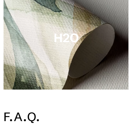
Metal ist die metallische Tapete von Tecnografica, mit
einzigartigen metallischen Reflexen, die Gold-, Silber-, Kupfer-
und satte Farben hervorheben.
H2O
H2O
F.A.Q.
H2O ist die wasserdichte Glasfaser-Badezimmertapete, ideal
für Duschkabinen und feuchte Umgebungen, mit hoher
Auflösung und brillanten Farben.