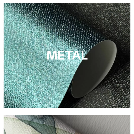
ECO
Eco von Tecnografica ist die ökologische Tapete aus
Zellulosefaser: nachhaltige Unterstützung, ohne PVC, mit
hellen Farben und hoher Qualität.
METAL
Metal