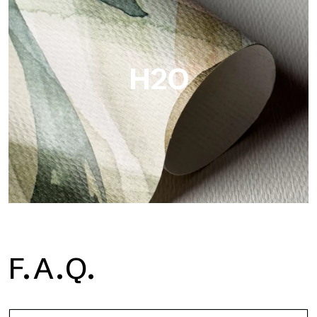
Metal ist die metallische Tapete von Tecnografica, mit
einzigartigen metallischen Reflexen, die Gold-, Silber-, Kupfer-
und satte Farben hervorheben.
H2O
H2O
F.A.Q.
H2O ist die wasserdichte Glasfaser-Badezimmertapete, ideal
für Duschkabinen und feuchte Umgebungen, mit hoher
Auflösung und brillanten Farben.