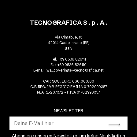
TECNOGRAFICA S . p . A .
Via Cimabue, 13
42014 Castellarano (RE)
Italy
Tel. +39 0536 826111
Fax +39 0536 826110
E-mail:
wallcoverings@tecnografica.net
CAP. SOC. EURO 660.000,00
C.F. REG. IMP. REGGIO EMILIA 01702990357
REA RE-207372 - P.IVA 01702990357
NEWSLETTER
Abonniere unseren Newsletter, um keine Neuigkeiten