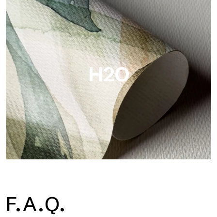
Metal
Metal ist die metallische Tapete von Tecnografica, mit
einzigartigen metallischen Reflexen, die Gold-, Silber-, Kupfer-
und satte Farben hervorheben.
H2O
H2O
F.A.Q.
H2O ist die wasserdichte Glasfaser-Badezimmertapete, ideal
für Duschkabinen und feuchte Umgebungen, mit hoher