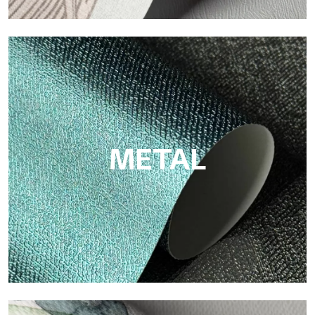
ECO
Eco von Tecnografica ist die ökologische Tapete aus
Zellulosefaser: nachhaltige Unterstützung, ohne PVC, mit
hellen Farben und hoher Qualität.
METAL