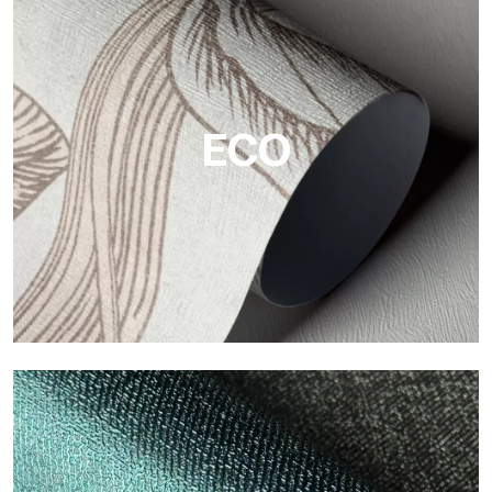
Vinyl
Die Vinyloberflächen der Tapeten von Tecnografica bieten
widerstandsfähige, strukturierte und optisch anspruchsvolle
Flächen.
ECO
ECO
Eco von Tecnografica ist die ökologische Tapete aus
Zellulosefaser: nachhaltige Unterstützung, ohne PVC, mit
hellen Farben und hoher Qualität.