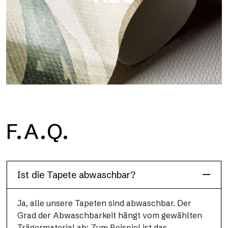
H2O
F.A.Q.
H2O ist die wasserdichte Glasfaser-Badezimmertapete, ideal
für Duschkabinen und feuchte Umgebungen, mit hoher
Auflösung und brillanten Farben.
Ist die Tapete abwaschbar?
Ja, alle unsere Tapeten sind abwaschbar. Der
Grad der Abwaschbarkeit hängt vom gewählten
Trägermaterial ab: Zum Beispiel ist das