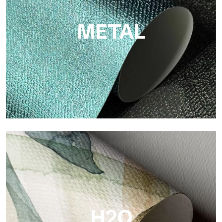
METAL
Metal
Metal ist die metallische Tapete von Tecnografica, mit
einzigartigen metallischen Reflexen, die Gold-, Silber-, Kupfer-
und satte Farben hervorheben.
H2O