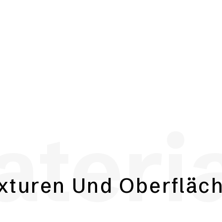
teri
xturen Und Oberfläc