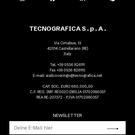
TECNOGRAFICA S . p . A .
Via Cimabue, 13
42014 Castellarano (RE)
Italy
Tel. +39 0536 826111
Fax +39 0536 826110
E-mail:
wallcoverings@tecnografica.net
CAP. SOC. EURO 660.000,00
C.F. REG. IMP. REGGIO EMILIA 01702990357
REA RE-207372 - P.IVA 01702990357
NEWSLETTER