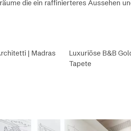
äume die ein raffinierteres Aussehen u
chitetti | Madras
Luxuriöse B&B Gold
Tapete