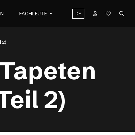
EN
FACHLEUTE
DE
l 2)
 Tapeten
eil 2)