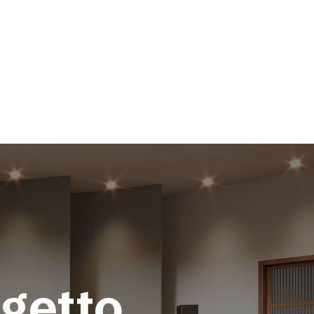
JAY
ogetto