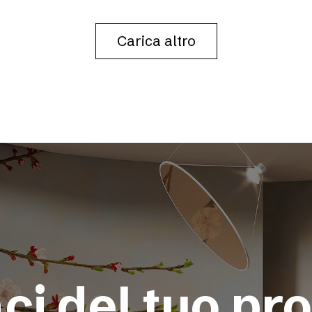
FREEMAN
Carica altro
ci del tuo pr