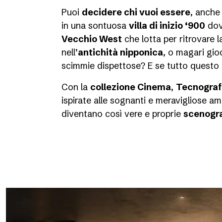
Puoi
decidere chi vuoi essere
, anche 
in una sontuosa
villa di inizio ‘900
dove
Vecchio West
che lotta per ritrovare 
nell’
antichità nipponica
, o magari gioc
scimmie dispettose? E se tutto questo do
Con la
collezione Cinema
,
Tecnograf
ispirate alle sognanti e meravigliose amb
diventano così vere e proprie
scenogra