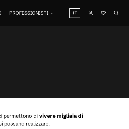
I
PROFESSIONISTI
IT
 ci permettono di
vivere migliaia di
si possano realizzare.