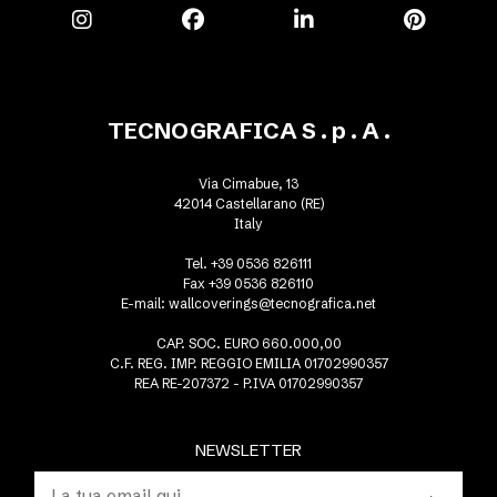
TECNOGRAFICA S . p . A .
Via Cimabue, 13
42014 Castellarano (RE)
Italy
Tel. +39 0536 826111
Fax +39 0536 826110
E-mail:
wallcoverings@tecnografica.net
CAP. SOC. EURO 660.000,00
C.F. REG. IMP. REGGIO EMILIA 01702990357
REA RE-207372 - P.IVA 01702990357
NEWSLETTER