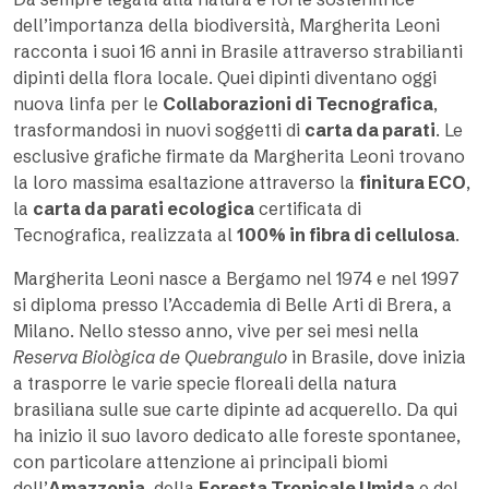
dell’importanza della biodiversità, Margherita Leoni
racconta i suoi 16 anni in Brasile attraverso strabilianti
dipinti della flora locale. Quei dipinti diventano oggi
nuova linfa per le
Collaborazioni di Tecnografica
,
trasformandosi in nuovi soggetti di
carta da parati
. Le
esclusive grafiche firmate da Margherita Leoni trovano
la loro massima esaltazione attraverso la
finitura ECO
,
la
carta da parati ecologica
certificata di
Tecnografica, realizzata al
100% in fibra di cellulosa
.
Margherita Leoni nasce a Bergamo nel 1974 e nel 1997
si diploma presso l’Accademia di Belle Arti di Brera, a
Milano. Nello stesso anno, vive per sei mesi nella
Reserva Biològica de Quebrangulo
in Brasile, dove inizia
a trasporre le varie specie floreali della natura
brasiliana sulle sue carte dipinte ad acquerello. Da qui
ha inizio il suo lavoro dedicato alle foreste spontanee,
con particolare attenzione ai principali biomi
dell’
Amazzonia
, della
Foresta Tropicale Umida
e del