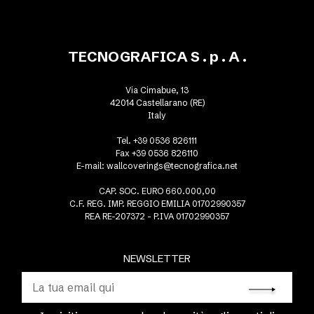
TECNOGRAFICA S . p . A .
Via Cimabue, 13
42014 Castellarano (RE)
Italy
Tel. +39 0536 826111
Fax +39 0536 826110
E-mail:
wallcoverings@tecnografica.net
CAP. SOC. EURO 660.000,00
C.F. REG. IMP. REGGIO EMILIA 01702990357
REA RE-207372 - P.IVA 01702990357
NEWSLETTER