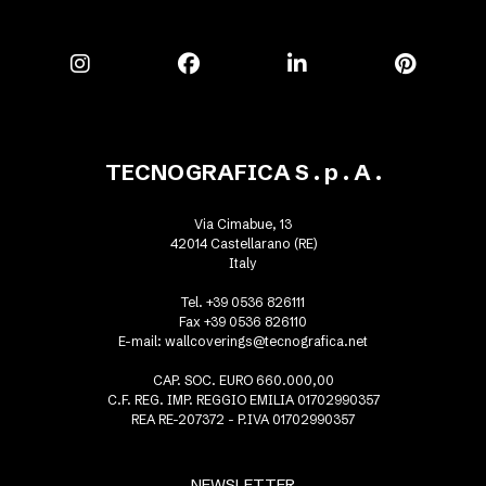
TECNOGRAFICA S . p . A .
Via Cimabue, 13
42014 Castellarano (RE)
Italy
Tel. +39 0536 826111
Fax +39 0536 826110
E-mail:
wallcoverings@tecnografica.net
CAP. SOC. EURO 660.000,00
C.F. REG. IMP. REGGIO EMILIA 01702990357
REA RE-207372 - P.IVA 01702990357
NEWSLETTER