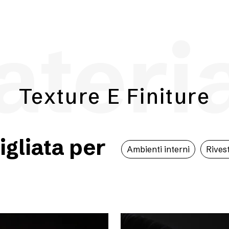
teri
Texture E Finiture
igliata per
Ambienti interni
Rivest