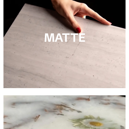
Super Glossy
Ultralight Super Glossy è una finitura lucida a effetto specchio
che riproduce con maestria l’eleganza della levigatura di marmi
MATTE
Matte
Ultralight Matte è una lastra decorativa con finitura satinata
opaca che emula l’eleganza tattile dei marmi e delle pietre lisce