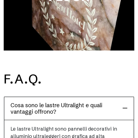
F.A.Q.
Floor
Questa finitura per pavimenti, resistente e leggera (PEI 4; R10),
è stata progettata per unire prestazioni e praticità
Cosa sono le lastre Ultralight e quali
vantaggi offrono?
Le lastre Ultralight sono pannelli decorativi in
alluminio ultraleggeri con grafica ad alta