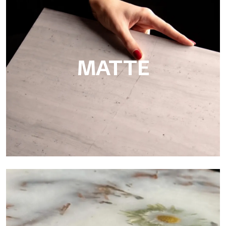
Super Glossy
Ultralight Super Glossy è una finitura lucida a effetto specchio
che riproduce con maestria l’eleganza della levigatura di marmi
MATTE
Matte
Ultralight Matte è una lastra decorativa con finitura satinata
opaca che emula l’eleganza tattile dei marmi e delle pietre lisce