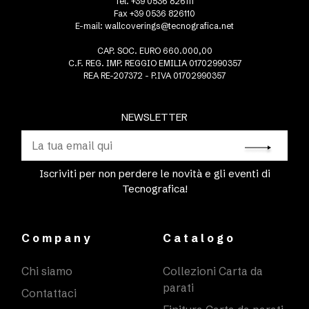
Tel. +39 0536 826111
Fax +39 0536 826110
E-mail:
wallcoverings@tecnografica.net
CAP. SOC. EURO 660.000,00
C.F. REG. IMP. REGGIO EMILIA 01702990357
REA RE-207372 - P.IVA 01702990357
NEWSLETTER
Iscriviti per non perdere le novità e gli eventi di
Tecnografica!
Company
Catalogo
Chi siamo
Collezioni Carta da
parati
Contattaci