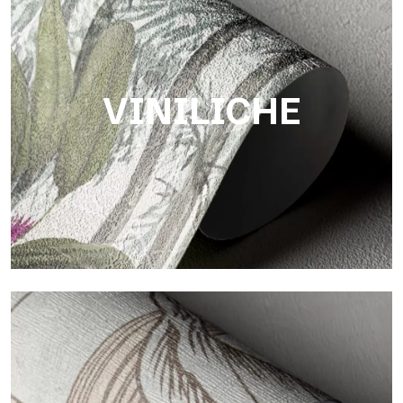
Touch
Finitura dalla trama fibrosa e irregolare, con texture morbida
che dona calore e autenticità alla superficie.
VINILICHE
Viniliche
Le finiture viniliche delle carte da parati Tecnografica offrono
superfici resistenti, materiche e visivamente raffinate.