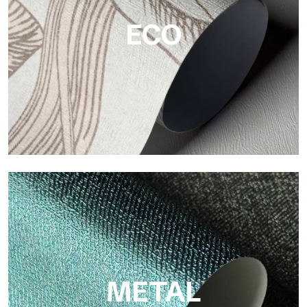
ECO
Eco
Eco di Tecnografica è la carta da parati ecologica in fibra di
cellulosa: supporto sostenibile, senza PVC, con colori brillanti
e alta qualità.
METAL