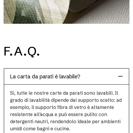
H2O
F.A.Q.
H2O è la carta da parati per bagno in fibra di vetro
impermeabile, ideale per box doccia e ambienti umidi, con alta
definizione e colori brillanti.
La carta da parati è lavabile?
Sì, tutte le nostre carte da parati sono lavabili. Il
grado di lavabilità dipende dal supporto scelto: ad
esempio, il supporto fibra di vetro è altamente
resistente all’acqua e può essere pulito con
detergenti neutri, rendendolo ideale per ambienti
umidi come bagni e cucine.