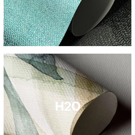
Metal
Metal è la carta da parati metallizzata di Tecnografica, con
riflessi metallici unici che valorizzano oro, argento, rame e
colori saturi.
H2O