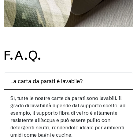
H2O
F.A.Q.
H2O è la carta da parati per bagno in fibra di vetro
impermeabile, ideale per box doccia e ambienti umidi, con alta
definizione e colori brillanti.
La carta da parati è lavabile?
Sì, tutte le nostre carte da parati sono lavabili. Il
grado di lavabilità dipende dal supporto scelto: ad
esempio, il supporto fibra di vetro è altamente
resistente all’acqua e può essere pulito con
detergenti neutri, rendendolo ideale per ambienti
umidi come bagni e cucine.