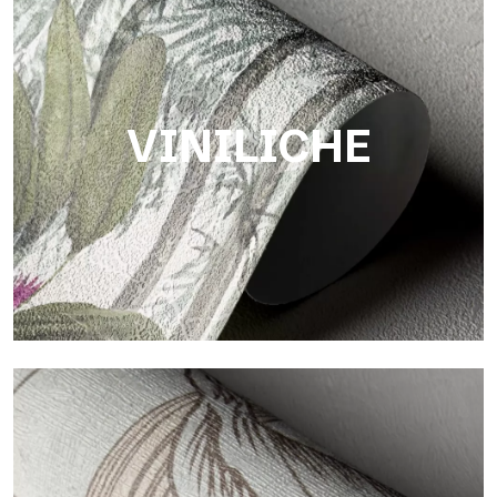
Touch
Finitura dalla trama fibrosa e irregolare, con texture morbida
che dona calore e autenticità alla superficie.
VINILICHE
Viniliche
Le finiture viniliche delle carte da parati Tecnografica offrono
superfici resistenti, materiche e visivamente raffinate.