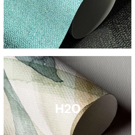
Metal
Metal è la carta da parati metallizzata di Tecnografica, con
riflessi metallici unici che valorizzano oro, argento, rame e
colori saturi.
H2O