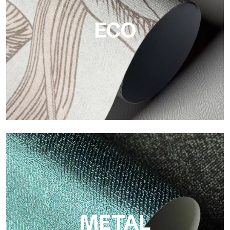
ECO
Eco
Eco di Tecnografica è la carta da parati ecologica in fibra di
cellulosa: supporto sostenibile, senza PVC, con colori brillanti
e alta qualità.
METAL