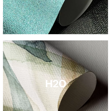
Metal
Metal è la carta da parati metallizzata di Tecnografica, con
riflessi metallici unici che valorizzano oro, argento, rame e
colori saturi.
H2O