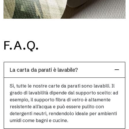
H2O
F.A.Q.
H2O è la carta da parati per bagno in fibra di vetro
impermeabile, ideale per box doccia e ambienti umidi, con alta
definizione e colori brillanti.
La carta da parati è lavabile?
Sì, tutte le nostre carte da parati sono lavabili. Il
grado di lavabilità dipende dal supporto scelto: ad
esempio, il supporto fibra di vetro è altamente
resistente all’acqua e può essere pulito con
detergenti neutri, rendendolo ideale per ambienti
umidi come bagni e cucine.