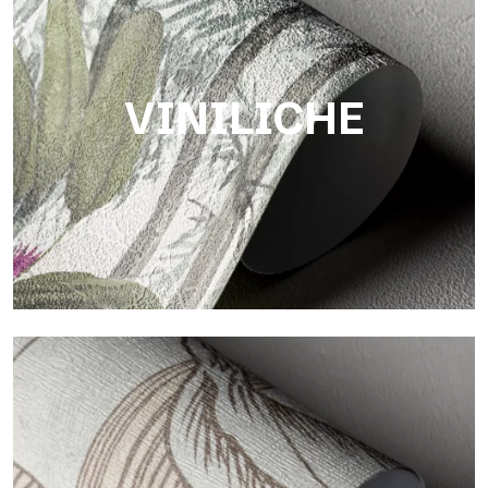
Finitura dalla trama fibrosa e irregolare, con texture morbida
che dona calore e autenticità alla superficie.
VINILICHE
Viniliche
Le finiture viniliche delle carte da parati Tecnografica offrono
superfici resistenti, materiche e visivamente raffinate.