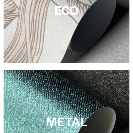
ECO
Eco
Eco di Tecnografica è la carta da parati ecologica in fibra di
cellulosa: supporto sostenibile, senza PVC, con colori brillanti
e alta qualità.
METAL