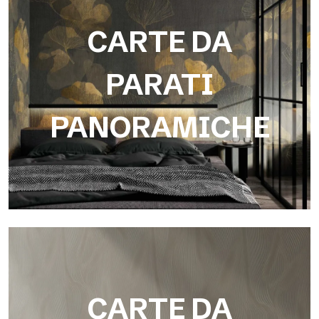
CARTE DA
PARATI
PANORAMICHE
Carte Da Parati Panoramiche
Grafiche digitali su misura, sviluppate ad hoc sul progetto e
CARTE DA
stampate a misura della parete.