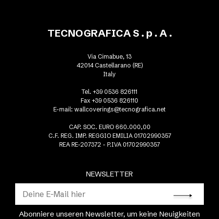
TECNOGRAFICA S . p . A .
Via Cimabue, 13
42014 Castellarano (RE)
Italy
Tel. +39 0536 826111
Fax +39 0536 826110
E-mail:
wallcoverings@tecnografica.net
CAP. SOC. EURO 660.000,00
C.F. REG. IMP. REGGIO EMILIA 01702990357
REA RE-207372 - P.IVA 01702990357
NEWSLETTER
Abonniere unseren Newsletter, um keine Neuigkeiten