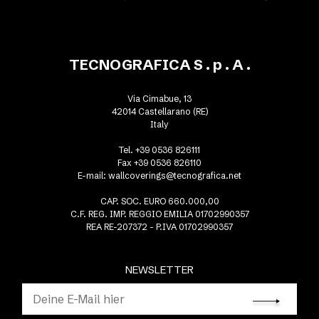
TECNOGRAFICA S . p . A .
Via Cimabue, 13
42014 Castellarano (RE)
Italy
Tel. +39 0536 826111
Fax +39 0536 826110
E-mail:
wallcoverings@tecnografica.net
CAP. SOC. EURO 660.000,00
C.F. REG. IMP. REGGIO EMILIA 01702990357
REA RE-207372 - P.IVA 01702990357
NEWSLETTER