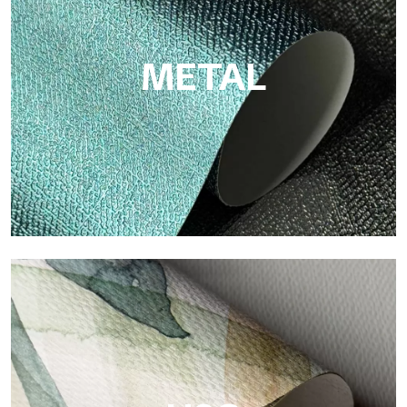
Zellulosefaser: nachhaltige Unterstützung, ohne PVC, mit
hellen Farben und hoher Qualität.
METAL
Metal
Metal ist die metallische Tapete von Tecnografica, mit
einzigartigen metallischen Reflexen, die Gold-, Silber-, Kupfer-
und satte Farben hervorheben.