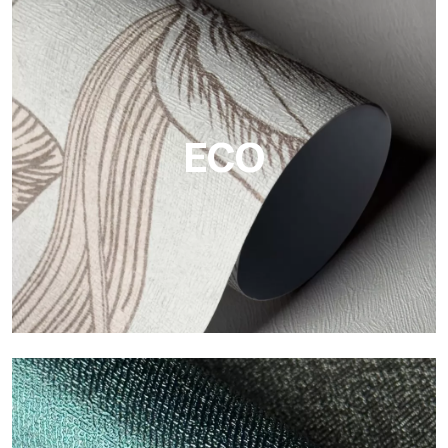
Vinyl
Die Vinyloberflächen der Tapeten von Tecnografica bieten
widerstandsfähige, strukturierte und optisch anspruchsvolle
Flächen.
ECO
ECO
Eco von Tecnografica ist die ökologische Tapete aus