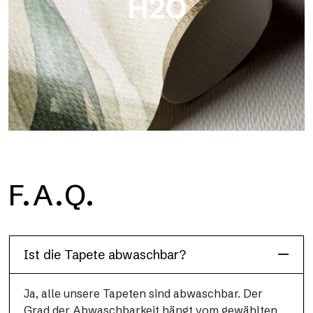
H2O
H2O
F.A.Q.
H2O ist die wasserdichte Glasfaser-Badezimmertapete, ideal
für Duschkabinen und feuchte Umgebungen, mit hoher
Auflösung und brillanten Farben.
Ist die Tapete abwaschbar?
Ja, alle unsere Tapeten sind abwaschbar. Der
Grad der Abwaschbarkeit hängt vom gewählten