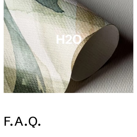
Metal ist die metallische Tapete von Tecnografica, mit
einzigartigen metallischen Reflexen, die Gold-, Silber-, Kupfer-
und satte Farben hervorheben.
H2O
H2O
F.A.Q.
H2O ist die wasserdichte Glasfaser-Badezimmertapete, ideal
für Duschkabinen und feuchte Umgebungen, mit hoher
Auflösung und brillanten Farben.