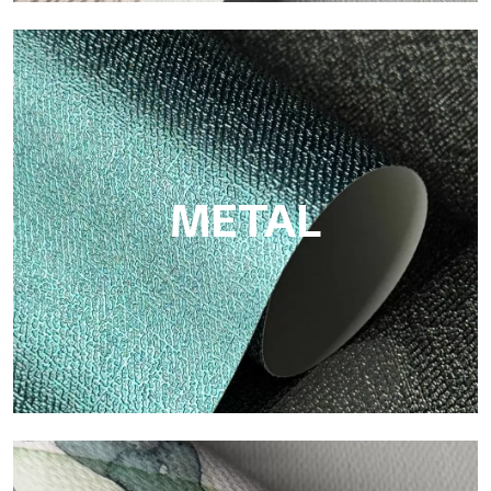
ECO
Eco von Tecnografica ist die ökologische Tapete aus
Zellulosefaser: nachhaltige Unterstützung, ohne PVC, mit
hellen Farben und hoher Qualität.
METAL
Metal