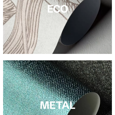
ECO
ECO
Eco von Tecnografica ist die ökologische Tapete aus
Zellulosefaser: nachhaltige Unterstützung, ohne PVC, mit
hellen Farben und hoher Qualität.
METAL