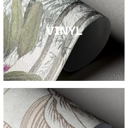
Oberfläche mit faseriger und unregelmäßiger Struktur und
einer weichen Textur, die Wärme und Authentizität vermittelt.
VINYL
Vinyl
Die Vinyloberflächen der Tapeten von Tecnografica bieten
widerstandsfähige, strukturierte und optisch anspruchsvolle
Flächen.