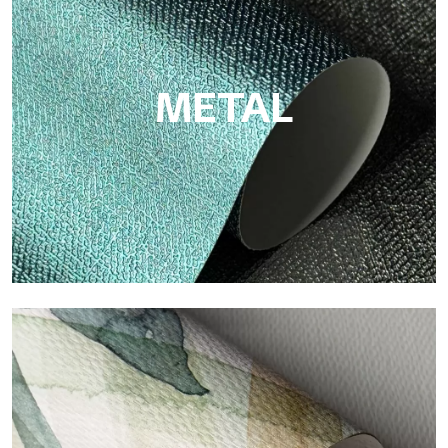
Eco von Tecnografica ist die ökologische Tapete aus
Zellulosefaser: nachhaltige Unterstützung, ohne PVC, mit
hellen Farben und hoher Qualität.
METAL
Metal
Metal ist die metallische Tapete von Tecnografica, mit
einzigartigen metallischen Reflexen, die Gold-, Silber-, Kupfer-
und satte Farben hervorheben.