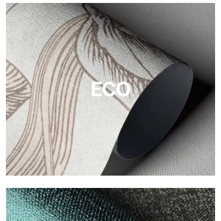
Vinyl
Die Vinyloberflächen der Tapeten von Tecnografica bieten
widerstandsfähige, strukturierte und optisch anspruchsvolle
Flächen.
ECO
ECO