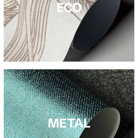
ECO
ECO
Eco von Tecnografica ist die ökologische Tapete aus
Zellulosefaser: nachhaltige Unterstützung, ohne PVC, mit
hellen Farben und hoher Qualität.
METAL