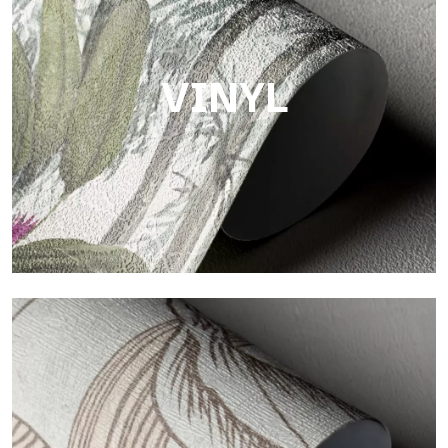
Oberfläche mit faseriger und unregelmäßiger Struktur und
einer weichen Textur, die Wärme und Authentizität vermittelt.
VINYL
Vinyl
Die Vinyloberflächen der Tapeten von Tecnografica bieten
widerstandsfähige, strukturierte und optisch anspruchsvolle
Flächen.