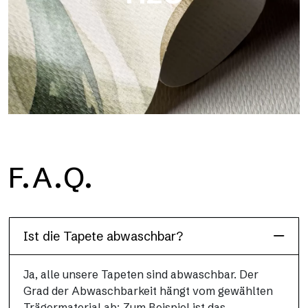
H2O
F.A.Q.
H2O ist die wasserdichte Glasfaser-Badezimmertapete, ideal
für Duschkabinen und feuchte Umgebungen, mit hoher
Auflösung und brillanten Farben.
Ist die Tapete abwaschbar?
Ja, alle unsere Tapeten sind abwaschbar. Der
Grad der Abwaschbarkeit hängt vom gewählten
Trägermaterial ab: Zum Beispiel ist das