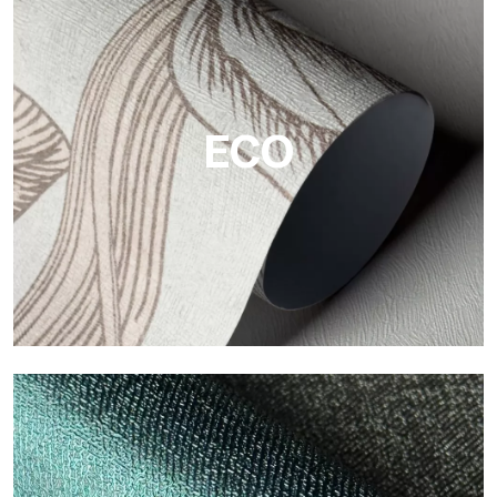
Vinyl
Die Vinyloberflächen der Tapeten von Tecnografica bieten
widerstandsfähige, strukturierte und optisch anspruchsvolle
Flächen.
ECO
ECO
Eco von Tecnografica ist die ökologische Tapete aus
Zellulosefaser: nachhaltige Unterstützung, ohne PVC, mit
hellen Farben und hoher Qualität.