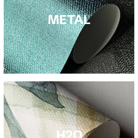
METAL
Metal
Metal ist die metallische Tapete von Tecnografica, mit
einzigartigen metallischen Reflexen, die Gold-, Silber-, Kupfer-
und satte Farben hervorheben.
H2O