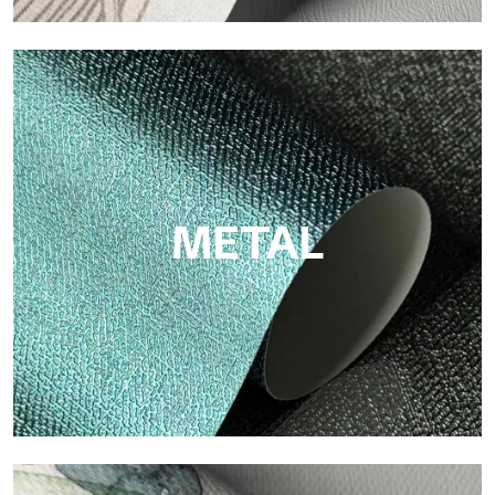
ECO
Eco von Tecnografica ist die ökologische Tapete aus
Zellulosefaser: nachhaltige Unterstützung, ohne PVC, mit
hellen Farben und hoher Qualität.
METAL