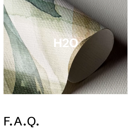
Metal
Metal ist die metallische Tapete von Tecnografica, mit
einzigartigen metallischen Reflexen, die Gold-, Silber-, Kupfer-
und satte Farben hervorheben.
H2O
H2O
F.A.Q.
H2O ist die wasserdichte Glasfaser-Badezimmertapete, ideal
für Duschkabinen und feuchte Umgebungen, mit hoher