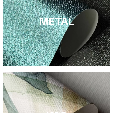
Zellulosefaser: nachhaltige Unterstützung, ohne PVC, mit
hellen Farben und hoher Qualität.
METAL
Metal
Metal ist die metallische Tapete von Tecnografica, mit
einzigartigen metallischen Reflexen, die Gold-, Silber-, Kupfer-
und satte Farben hervorheben.