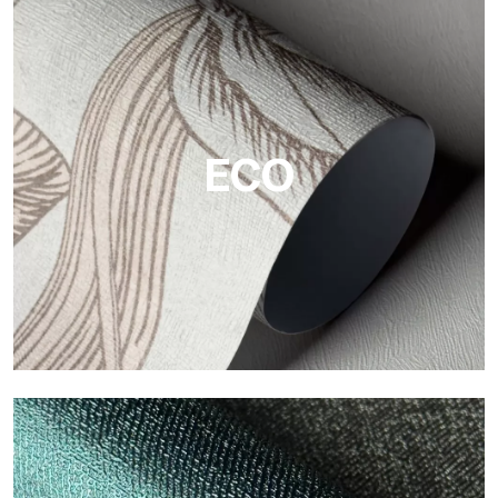
Vinyl
Die Vinyloberflächen der Tapeten von Tecnografica bieten
widerstandsfähige, strukturierte und optisch anspruchsvolle
Flächen.
ECO
ECO
Eco von Tecnografica ist die ökologische Tapete aus