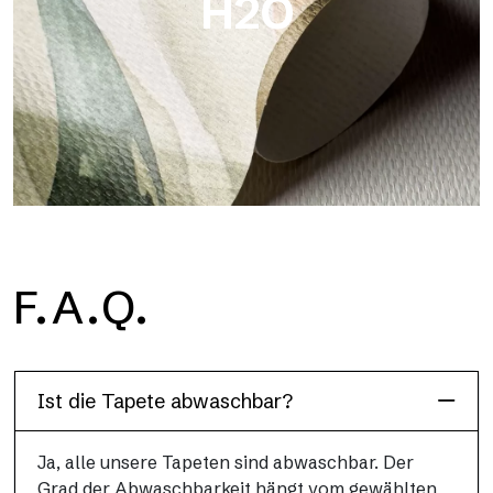
H2O
H2O
F.A.Q.
H2O ist die wasserdichte Glasfaser-Badezimmertapete, ideal
für Duschkabinen und feuchte Umgebungen, mit hoher
Auflösung und brillanten Farben.
Ist die Tapete abwaschbar?
Ja, alle unsere Tapeten sind abwaschbar. Der
Grad der Abwaschbarkeit hängt vom gewählten