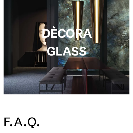
DÈCORA
GLASS
F.A.Q.
Dècora Glass