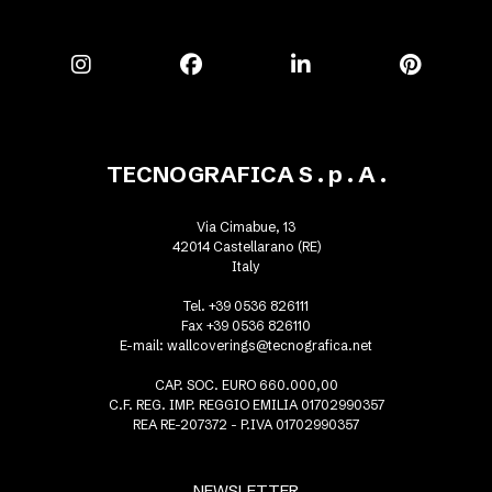
TECNOGRAFICA S . p . A .
Via Cimabue, 13
42014 Castellarano (RE)
Italy
Tel. +39 0536 826111
Fax +39 0536 826110
E-mail:
wallcoverings@tecnografica.net
CAP. SOC. EURO 660.000,00
C.F. REG. IMP. REGGIO EMILIA 01702990357
REA RE-207372 - P.IVA 01702990357
NEWSLETTER