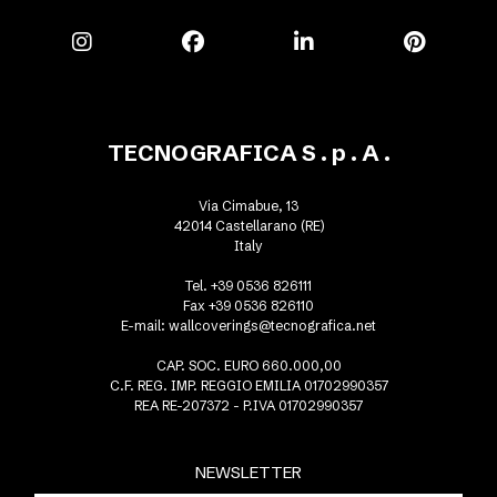
TECNOGRAFICA S . p . A .
Via Cimabue, 13
42014 Castellarano (RE)
Italy
Tel. +39 0536 826111
Fax +39 0536 826110
E-mail:
wallcoverings@tecnografica.net
CAP. SOC. EURO 660.000,00
C.F. REG. IMP. REGGIO EMILIA 01702990357
REA RE-207372 - P.IVA 01702990357
NEWSLETTER