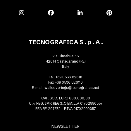
TECNOGRAFICA S . p . A .
Via Cimabue, 13
42014 Castellarano (RE)
Italy
Tel. +39 0536 826111
Fax +39 0536 826110
E-mail:
wallcoverings@tecnografica.net
CAP. SOC. EURO 660.000,00
C.F. REG. IMP. REGGIO EMILIA 01702990357
REA RE-207372 - P.IVA 01702990357
NEWSLETTER