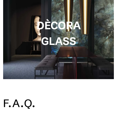
DÈCORA
GLASS
F.A.Q.
Dècora Glass