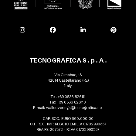
TECNOGRAFICA S . p . A .
Via Cimabue, 13
42014 Castellarano (RE)
Italy
Tel. +39 0536 826111
Fax +39 0536 826110
E-mail:
wallcoverings@tecnografica.net
CAP. SOC. EURO 660.000,00
C.F. REG. IMP. REGGIO EMILIA 01702990357
REA RE-207372 - P.IVA 01702990357