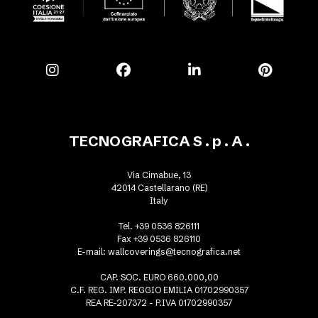
TECNOGRAFICA S . p . A .
Via Cimabue, 13
42014 Castellarano (RE)
Italy
Tel. +39 0536 826111
Fax +39 0536 826110
E-mail:
wallcoverings@tecnografica.net
CAP. SOC. EURO 660.000,00
C.F. REG. IMP. REGGIO EMILIA 01702990357
REA RE-207372 - P.IVA 01702990357