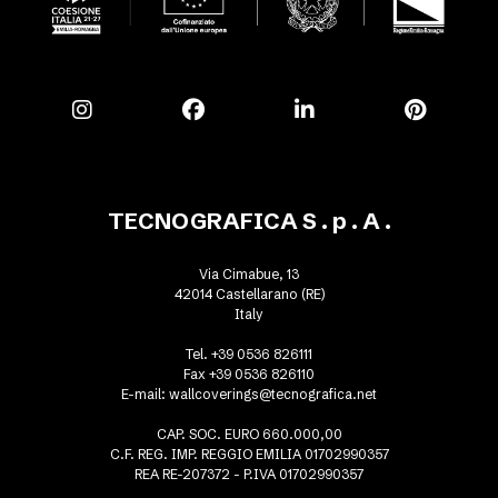
TECNOGRAFICA S . p . A .
Via Cimabue, 13
42014 Castellarano (RE)
Italy
Tel. +39 0536 826111
Fax +39 0536 826110
E-mail:
wallcoverings@tecnografica.net
CAP. SOC. EURO 660.000,00
C.F. REG. IMP. REGGIO EMILIA 01702990357
REA RE-207372 - P.IVA 01702990357