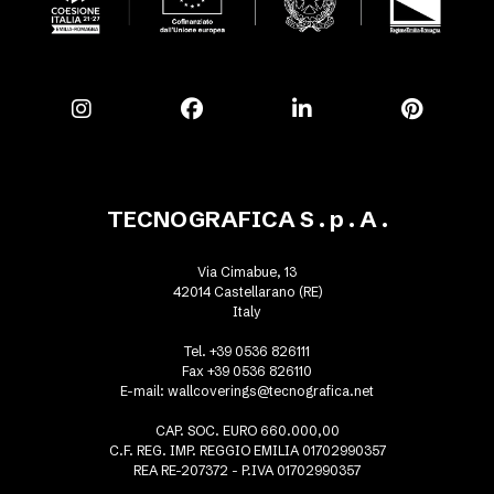
TECNOGRAFICA S . p . A .
Via Cimabue, 13
42014 Castellarano (RE)
Italy
Tel. +39 0536 826111
Fax +39 0536 826110
E-mail:
wallcoverings@tecnografica.net
CAP. SOC. EURO 660.000,00
C.F. REG. IMP. REGGIO EMILIA 01702990357
REA RE-207372 - P.IVA 01702990357