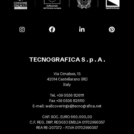
TECNOGRAFICA S . p . A .
Via Cimabue, 13
42014 Castellarano (RE)
Italy
Tel. +39 0536 826111
Fax +39 0536 826110
E-mail:
wallcoverings@tecnografica.net
CAP. SOC. EURO 660.000,00
C.F. REG. IMP. REGGIO EMILIA 01702990357
REA RE-207372 - P.IVA 01702990357