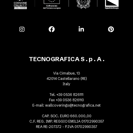
TECNOGRAFICA S . p . A .
Via Cimabue, 13
42014 Castellarano (RE)
Italy
Tel. +39 0536 826111
Fax +39 0536 826110
E-mail:
wallcoverings@tecnografica.net
CAP. SOC. EURO 660.000,00
C.F. REG. IMP. REGGIO EMILIA 01702990357
REA RE-207372 - P.IVA 01702990357