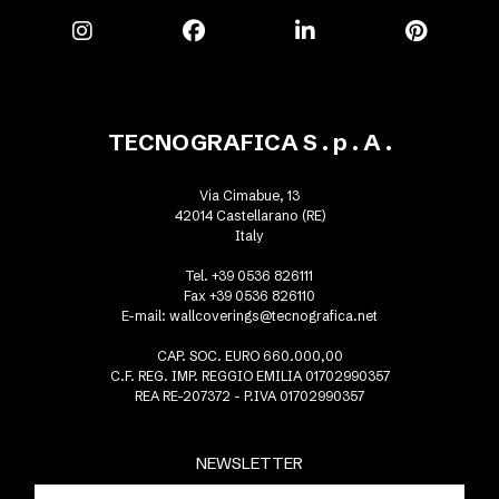
TECNOGRAFICA S . p . A .
Via Cimabue, 13
42014 Castellarano (RE)
Italy
Tel. +39 0536 826111
Fax +39 0536 826110
E-mail:
wallcoverings@tecnografica.net
CAP. SOC. EURO 660.000,00
C.F. REG. IMP. REGGIO EMILIA 01702990357
REA RE-207372 - P.IVA 01702990357
NEWSLETTER