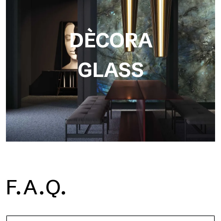
DÈCORA
GLASS
F.A.Q.
Dècora Glass