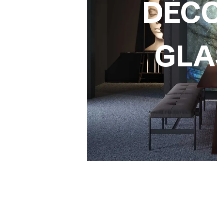
DÈC
GLA