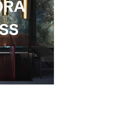
ORA
SS