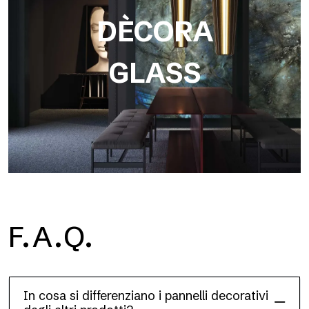
DÈCORA
GLASS
F.A.Q.
Dècora Glass
In cosa si differenziano i pannelli decorativi