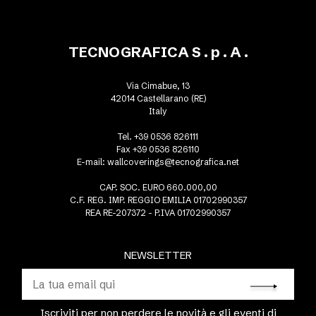
TECNOGRAFICA S . p . A .
Via Cimabue, 13
42014 Castellarano (RE)
Italy
Tel. +39 0536 826111
Fax +39 0536 826110
E-mail:
wallcoverings@tecnografica.net
CAP. SOC. EURO 660.000,00
C.F. REG. IMP. REGGIO EMILIA 01702990357
REA RE-207372 - P.IVA 01702990357
NEWSLETTER
Iscriviti per non perdere le novità e gli eventi di