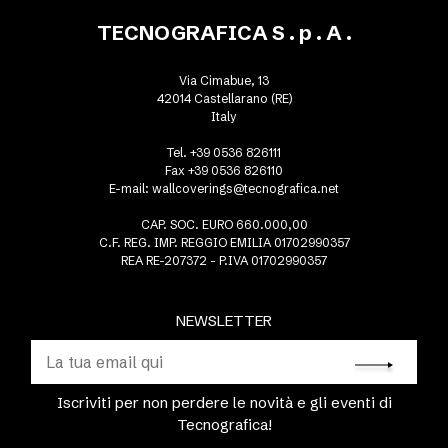
TECNOGRAFICA S . p . A .
Via Cimabue, 13
42014 Castellarano (RE)
Italy
Tel. +39 0536 826111
Fax +39 0536 826110
E-mail:
wallcoverings@tecnografica.net
CAP. SOC. EURO 660.000,00
C.F. REG. IMP. REGGIO EMILIA 01702990357
REA RE-207372 - P.IVA 01702990357
NEWSLETTER
Iscriviti per non perdere le novità e gli eventi di
Tecnografica!