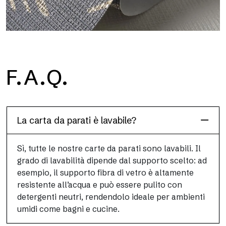
F.A.Q.
Roll
Grafiche continue stampate in digitale, sviluppate in rotoli per
applicazioni versatili e rapide.
La carta da parati è lavabile?
Sì, tutte le nostre carte da parati sono lavabili. Il
grado di lavabilità dipende dal supporto scelto: ad
esempio, il supporto fibra di vetro è altamente
resistente all’acqua e può essere pulito con
detergenti neutri, rendendolo ideale per ambienti
umidi come bagni e cucine.