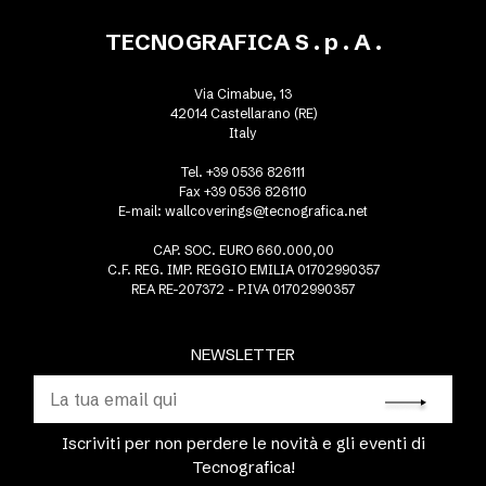
TECNOGRAFICA S . p . A .
Via Cimabue, 13
42014 Castellarano (RE)
Italy
Tel. +39 0536 826111
Fax +39 0536 826110
E-mail:
wallcoverings@tecnografica.net
CAP. SOC. EURO 660.000,00
C.F. REG. IMP. REGGIO EMILIA 01702990357
REA RE-207372 - P.IVA 01702990357
NEWSLETTER
Iscriviti per non perdere le novità e gli eventi di
Tecnografica!