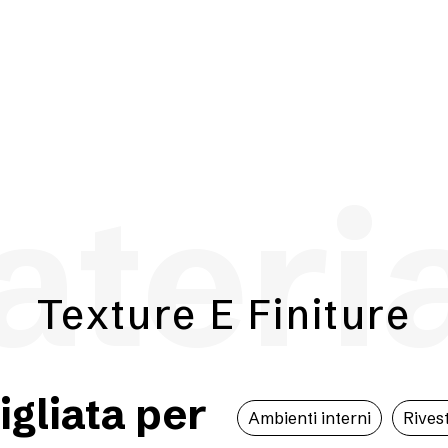
teri
Texture E Finiture
igliata per
Ambienti interni
Rivest